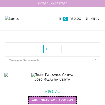
ENTRAR / CADASTRAR
0
R$
0,00
MENU
Ordenação padrão
Jogo Palavra Certa
R$
8,70
ADICIONAR AO CARRINHO