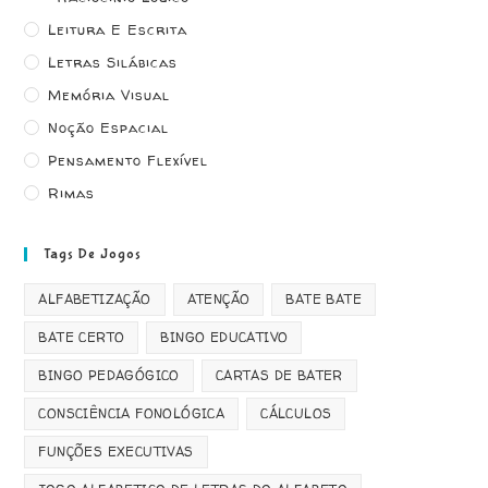
Leitura E Escrita
Letras Silábicas
Memória Visual
Noção Espacial
Pensamento Flexível
Rimas
Tags De Jogos
ALFABETIZAÇÃO
ATENÇÃO
BATE BATE
BATE CERTO
BINGO EDUCATIVO
BINGO PEDAGÓGICO
CARTAS DE BATER
CONSCIÊNCIA FONOLÓGICA
CÁLCULOS
FUNÇÕES EXECUTIVAS