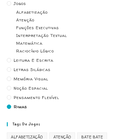
Jogos
Alfabetização
Atenção
Funções Executivas
Interpretação Textual
Matemática
Raciocínio Lógico
Leitura E Escrita
Letras Silábicas
Memória Visual
Noção Espacial
Pensamento Flexível
Rimas
Tags De Jogos
ALFABETIZAÇÃO
ATENÇÃO
BATE BATE