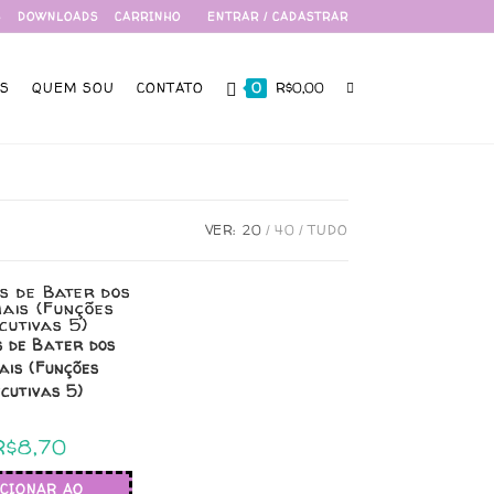
S
DOWNLOADS
CARRINHO
ENTRAR / CADASTRAR
S
QUEM SOU
CONTATO
0
R$
0,00
VER:
20
40
TUDO
 de Bater dos
ais (Funções
cutivas 5)
R$
8,70
ICIONAR AO