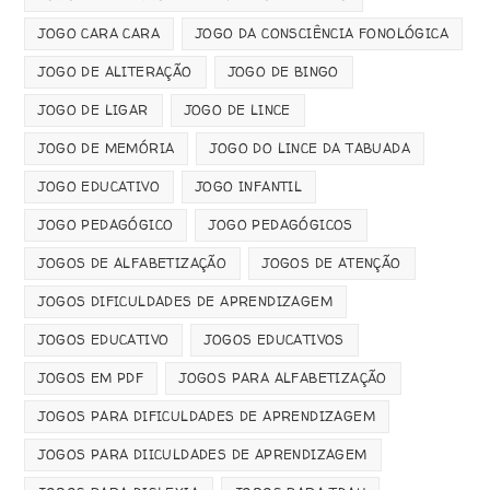
JOGO CARA CARA
JOGO DA CONSCIÊNCIA FONOLÓGICA
JOGO DE ALITERAÇÃO
JOGO DE BINGO
JOGO DE LIGAR
JOGO DE LINCE
JOGO DE MEMÓRIA
JOGO DO LINCE DA TABUADA
JOGO EDUCATIVO
JOGO INFANTIL
JOGO PEDAGÓGICO
JOGO PEDAGÓGICOS
JOGOS DE ALFABETIZAÇÃO
JOGOS DE ATENÇÃO
JOGOS DIFICULDADES DE APRENDIZAGEM
JOGOS EDUCATIVO
JOGOS EDUCATIVOS
JOGOS EM PDF
JOGOS PARA ALFABETIZAÇÃO
JOGOS PARA DIFICULDADES DE APRENDIZAGEM
JOGOS PARA DIICULDADES DE APRENDIZAGEM