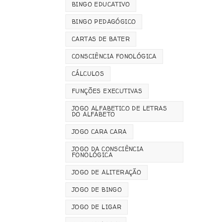
BINGO EDUCATIVO
BINGO PEDAGÓGICO
CARTAS DE BATER
CONSCIÊNCIA FONOLÓGICA
CÁLCULOS
FUNÇÕES EXECUTIVAS
JOGO ALFABETICO DE LETRAS
DO ALFABETO
JOGO CARA CARA
JOGO DA CONSCIÊNCIA
FONOLÓGICA
JOGO DE ALITERAÇÃO
JOGO DE BINGO
JOGO DE LIGAR