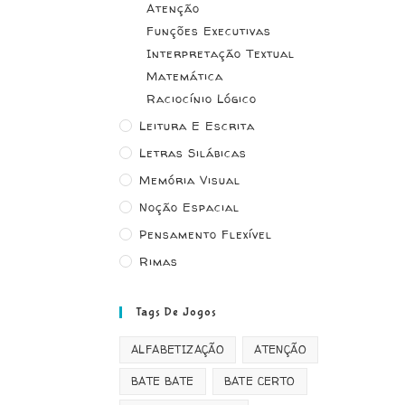
Atenção
Funções Executivas
Interpretação Textual
Matemática
Raciocínio Lógico
Leitura E Escrita
Letras Silábicas
Memória Visual
Noção Espacial
Pensamento Flexível
Rimas
Tags De Jogos
ALFABETIZAÇÃO
ATENÇÃO
BATE BATE
BATE CERTO