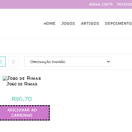
MINHA CONTA
PEDIDO
HOME
JOGOS
ARTIGOS
DEPOIMENTO
Jogo de Rimas
R$
6,70
ADICIONAR AO
CARRINHO