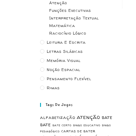
Atenção
Funções Executivas
Interpretação Textual
Matemática
Raciocínio Lógico
Leitura E Escrita
Letras Silábicas
Memória Visual
Noção Espacial
Pensamento Flexível
Rimas
Tags De Jogos
atenção
bate
alfabetização
bate
bate certo
bingo educativo
bingo
cartas de bater
pedagógico