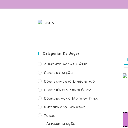
Categorias De Jogos
Aumento Vocabulário
Concentração
Conhecimento Linguistico
Consciência Fonológica
Coordenação Motora Fina
Diferenças Sonoras
Jogos
Alfabetização