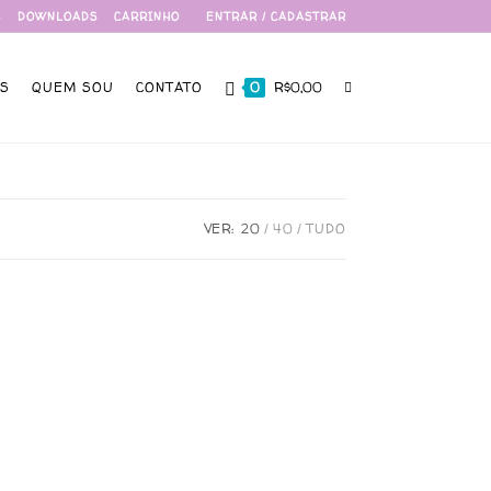
S
DOWNLOADS
CARRINHO
ENTRAR / CADASTRAR
S
QUEM SOU
CONTATO
0
R$
0,00
VER:
20
40
TUDO