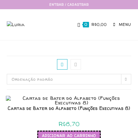
ENTRAR / CADASTRAR
0
R$
0,00
MENU
Ordenação padrão
Cartas de Bater do Alfabeto (Funções Executivas 8)
R$
8,70
ADICIONAR AO CARRINHO