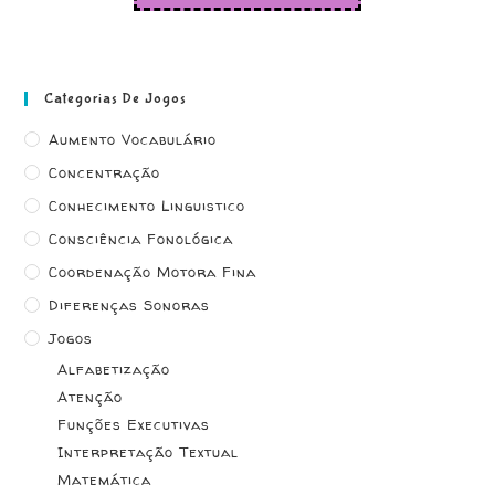
Categorias De Jogos
Aumento Vocabulário
Concentração
Conhecimento Linguistico
Consciência Fonológica
Coordenação Motora Fina
Diferenças Sonoras
Jogos
Alfabetização
Atenção
Funções Executivas
Interpretação Textual
Matemática