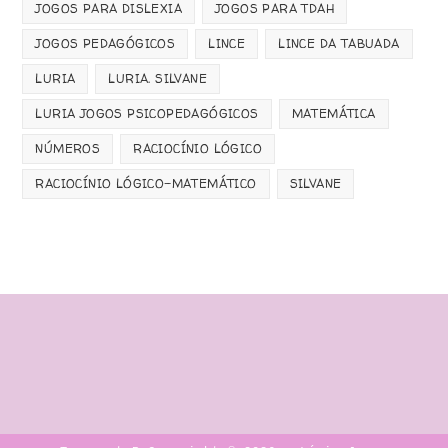
JOGOS PARA DISLEXIA
JOGOS PARA TDAH
JOGOS PEDAGÓGICOS
LINCE
LINCE DA TABUADA
LURIA
LURIA. SILVANE
LURIA JOGOS PSICOPEDAGÓGICOS
MATEMÁTICA
NÚMEROS
RACIOCÍNIO LÓGICO
RACIOCÍNIO LÓGICO-MATEMÁTICO
SILVANE