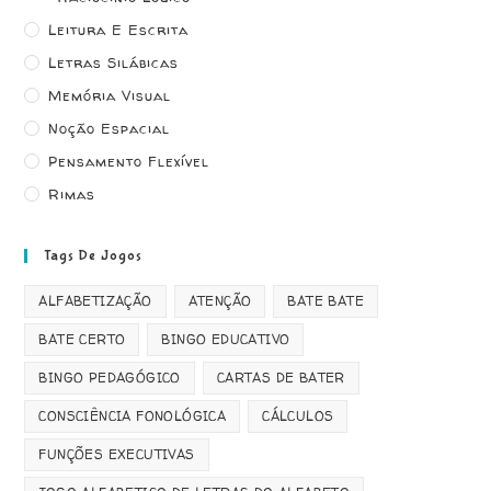
Leitura E Escrita
Letras Silábicas
Memória Visual
Noção Espacial
Pensamento Flexível
Rimas
Tags De Jogos
ALFABETIZAÇÃO
ATENÇÃO
BATE BATE
BATE CERTO
BINGO EDUCATIVO
BINGO PEDAGÓGICO
CARTAS DE BATER
CONSCIÊNCIA FONOLÓGICA
CÁLCULOS
FUNÇÕES EXECUTIVAS