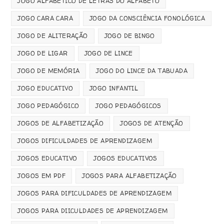
JOGO ALFABETICO DE LETRAS DO ALFABETO
JOGO CARA CARA
JOGO DA CONSCIÊNCIA FONOLÓGICA
JOGO DE ALITERAÇÃO
JOGO DE BINGO
JOGO DE LIGAR
JOGO DE LINCE
JOGO DE MEMÓRIA
JOGO DO LINCE DA TABUADA
JOGO EDUCATIVO
JOGO INFANTIL
JOGO PEDAGÓGICO
JOGO PEDAGÓGICOS
JOGOS DE ALFABETIZAÇÃO
JOGOS DE ATENÇÃO
JOGOS DIFICULDADES DE APRENDIZAGEM
JOGOS EDUCATIVO
JOGOS EDUCATIVOS
JOGOS EM PDF
JOGOS PARA ALFABETIZAÇÃO
JOGOS PARA DIFICULDADES DE APRENDIZAGEM
JOGOS PARA DIICULDADES DE APRENDIZAGEM