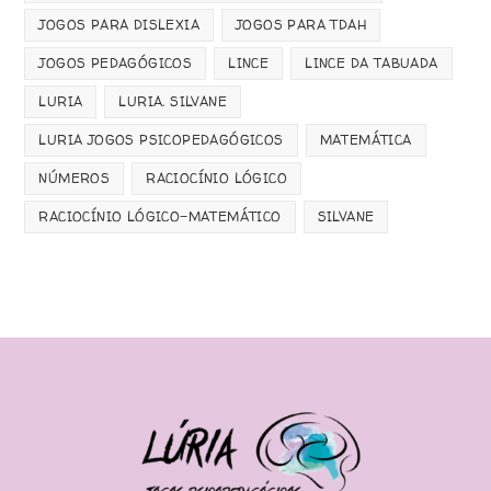
JOGOS PARA DISLEXIA
JOGOS PARA TDAH
JOGOS PEDAGÓGICOS
LINCE
LINCE DA TABUADA
LURIA
LURIA. SILVANE
LURIA JOGOS PSICOPEDAGÓGICOS
MATEMÁTICA
NÚMEROS
RACIOCÍNIO LÓGICO
RACIOCÍNIO LÓGICO-MATEMÁTICO
SILVANE