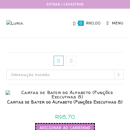
ENTRAR / CADASTRAR
0
R$
0,00
MENU
Ordenação padrão
Cartas de Bater do Alfabeto (Funções Executivas 8)
R$
8,70
ADICIONAR AO CARRINHO