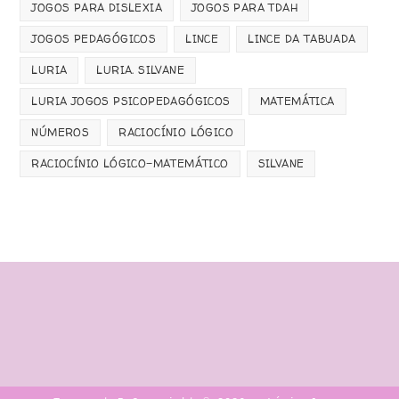
JOGOS PARA DISLEXIA
JOGOS PARA TDAH
JOGOS PEDAGÓGICOS
LINCE
LINCE DA TABUADA
LURIA
LURIA. SILVANE
LURIA JOGOS PSICOPEDAGÓGICOS
MATEMÁTICA
NÚMEROS
RACIOCÍNIO LÓGICO
RACIOCÍNIO LÓGICO-MATEMÁTICO
SILVANE