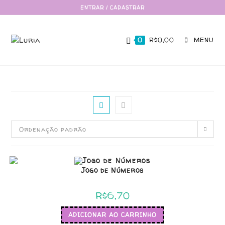
ENTRAR / CADASTRAR
0
R$
0,00
MENU
Ordenação padrão
Jogo de Números
R$
6,70
ADICIONAR AO CARRINHO