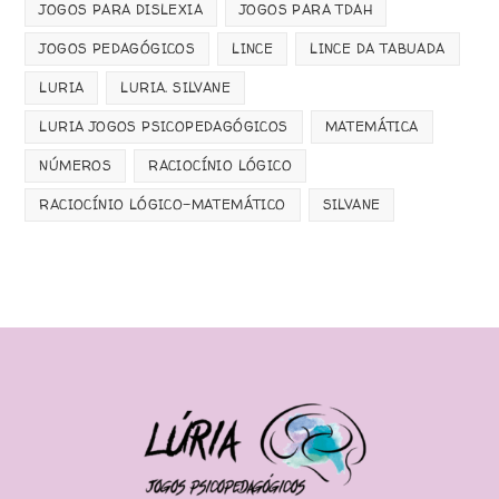
JOGOS PARA DISLEXIA
JOGOS PARA TDAH
JOGOS PEDAGÓGICOS
LINCE
LINCE DA TABUADA
LURIA
LURIA. SILVANE
LURIA JOGOS PSICOPEDAGÓGICOS
MATEMÁTICA
NÚMEROS
RACIOCÍNIO LÓGICO
RACIOCÍNIO LÓGICO-MATEMÁTICO
SILVANE