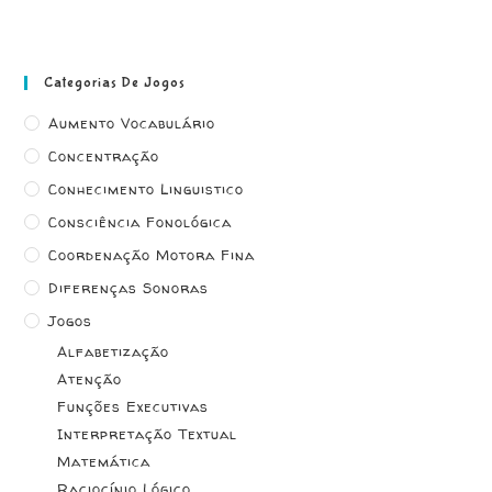
Categorias De Jogos
Aumento Vocabulário
Concentração
Conhecimento Linguistico
Consciência Fonológica
Coordenação Motora Fina
Diferenças Sonoras
Jogos
Alfabetização
Atenção
Funções Executivas
Interpretação Textual
Matemática
Raciocínio Lógico