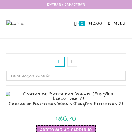
ENTRAR / CADASTRAR
0
R$
0,00
MENU
Ordenação padrão
Cartas de Bater das Vogais (Funções Executivas 7)
R$
6,70
ADICIONAR AO CARRINHO