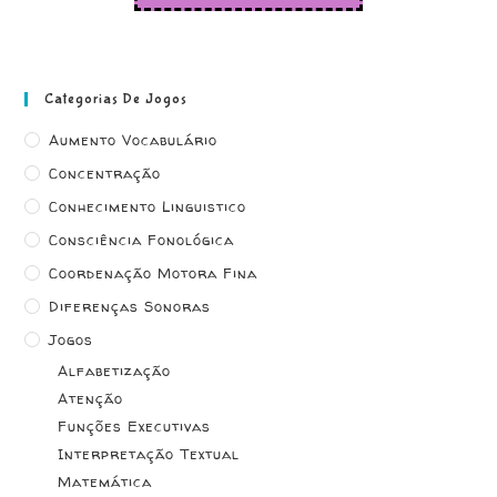
Categorias De Jogos
Aumento Vocabulário
Concentração
Conhecimento Linguistico
Consciência Fonológica
Coordenação Motora Fina
Diferenças Sonoras
Jogos
Alfabetização
Atenção
Funções Executivas
Interpretação Textual
Matemática