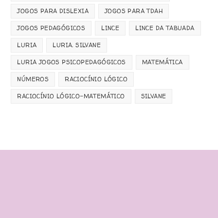
JOGOS PARA DISLEXIA
JOGOS PARA TDAH
JOGOS PEDAGÓGICOS
LINCE
LINCE DA TABUADA
LURIA
LURIA. SILVANE
LURIA JOGOS PSICOPEDAGÓGICOS
MATEMÁTICA
NÚMEROS
RACIOCÍNIO LÓGICO
RACIOCÍNIO LÓGICO-MATEMÁTICO
SILVANE