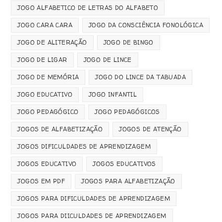
JOGO ALFABETICO DE LETRAS DO ALFABETO
JOGO CARA CARA
JOGO DA CONSCIÊNCIA FONOLÓGICA
JOGO DE ALITERAÇÃO
JOGO DE BINGO
JOGO DE LIGAR
JOGO DE LINCE
JOGO DE MEMÓRIA
JOGO DO LINCE DA TABUADA
JOGO EDUCATIVO
JOGO INFANTIL
JOGO PEDAGÓGICO
JOGO PEDAGÓGICOS
JOGOS DE ALFABETIZAÇÃO
JOGOS DE ATENÇÃO
JOGOS DIFICULDADES DE APRENDIZAGEM
JOGOS EDUCATIVO
JOGOS EDUCATIVOS
JOGOS EM PDF
JOGOS PARA ALFABETIZAÇÃO
JOGOS PARA DIFICULDADES DE APRENDIZAGEM
JOGOS PARA DIICULDADES DE APRENDIZAGEM