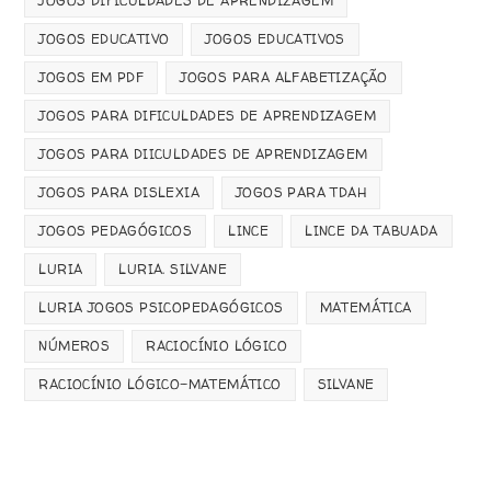
JOGOS DIFICULDADES DE APRENDIZAGEM
JOGOS EDUCATIVO
JOGOS EDUCATIVOS
JOGOS EM PDF
JOGOS PARA ALFABETIZAÇÃO
JOGOS PARA DIFICULDADES DE APRENDIZAGEM
JOGOS PARA DIICULDADES DE APRENDIZAGEM
JOGOS PARA DISLEXIA
JOGOS PARA TDAH
JOGOS PEDAGÓGICOS
LINCE
LINCE DA TABUADA
LURIA
LURIA. SILVANE
LURIA JOGOS PSICOPEDAGÓGICOS
MATEMÁTICA
NÚMEROS
RACIOCÍNIO LÓGICO
RACIOCÍNIO LÓGICO-MATEMÁTICO
SILVANE