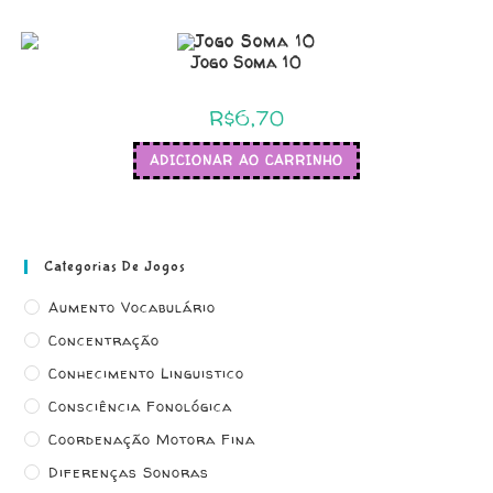
Jogo Soma 10
R$
6,70
ADICIONAR AO CARRINHO
Categorias De Jogos
Aumento Vocabulário
Concentração
Conhecimento Linguistico
Consciência Fonológica
Coordenação Motora Fina
Diferenças Sonoras