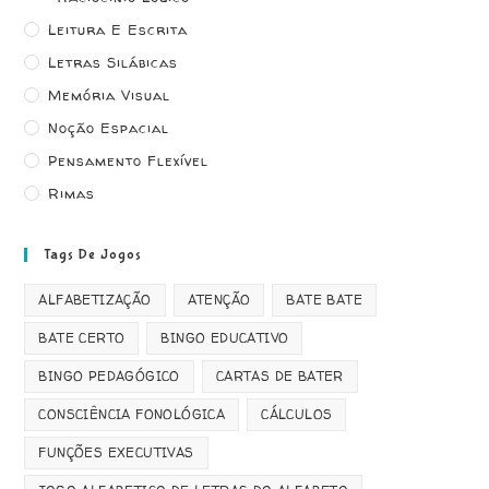
Leitura E Escrita
Letras Silábicas
Memória Visual
Noção Espacial
Pensamento Flexível
Rimas
Tags De Jogos
ALFABETIZAÇÃO
ATENÇÃO
BATE BATE
BATE CERTO
BINGO EDUCATIVO
BINGO PEDAGÓGICO
CARTAS DE BATER
CONSCIÊNCIA FONOLÓGICA
CÁLCULOS
FUNÇÕES EXECUTIVAS