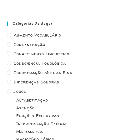
Categorias De Jogos
Aumento Vocabulário
Concentração
Conhecimento Linguistico
Consciência Fonológica
Coordenação Motora Fina
Diferenças Sonoras
Jogos
Alfabetização
Atenção
Funções Executivas
Interpretação Textual
Matemática
Raciocínio Lógico